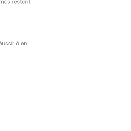
smes restent
éussir à en