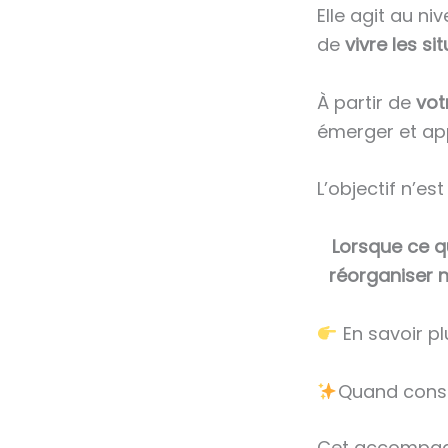
Elle agit au ni
de
vivre les si
À partir de
vot
émerger et app
L’objectif n’es
Lorsque ce qu
réorganiser n
En savoir pl
Quand consu
Cet accompagne