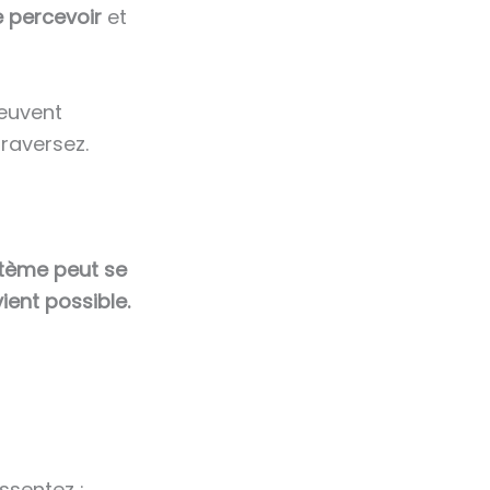
 percevoir
et
peuvent
raversez.
ystème peut se
ient possible.
ssentez :