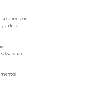
s solutions en
egarde le
ne
ix. Dans un
 mental.