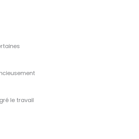
rtaines
lencieusement
é le travail