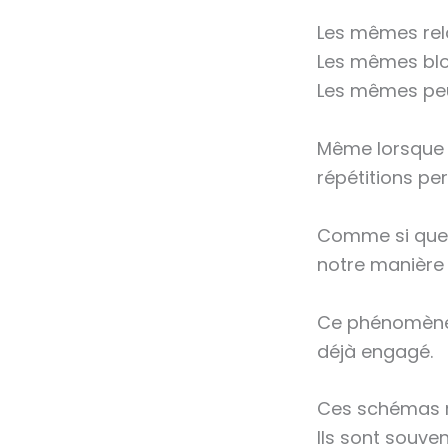
Les mêmes rela
Les mêmes blo
Les mêmes peu
Même lorsque 
répétitions per
Comme si quelq
notre manière d
Ce phénomène p
déjà engagé.
Ces schémas r
Ils sont souven