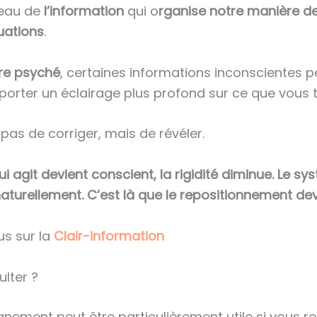
veau de
l’information
qui o
rganise notre manière de
tuations
.
re psyché
, certaines informations inconscientes 
orter un éclairage plus profond sur ce que vous t
t pas de corriger, mais de révéler.
i agit devient conscient, la rigidité diminue. Le s
aturellement. C’est là que le repositionnement dev
us sur la
Clair-information
lter ?
ment peut être particulièrement utile si vous re