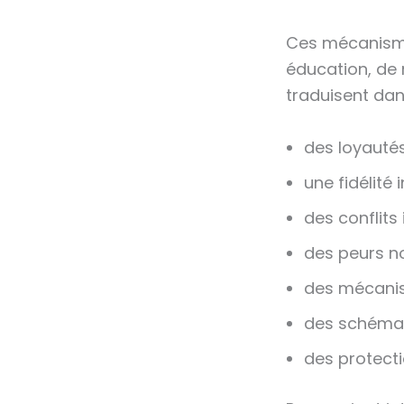
Ces mécanisme
éducation, de 
traduisent dans
des loyautés
une fidélité 
des conflits 
des peurs no
des mécani
des schémas
des protect