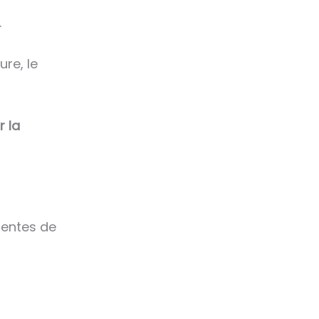
.
ure, le
 la
ientes de